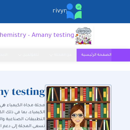
rivyr
hemistry - Amany testing
الصفحة الرئيسية
عن المجلة
للمؤلفين
الابح
y testing
مجلة مجاة الكيمياء هي
الكيمياء، بما في ذلك الك
التطبيقات الصناعية والب
تسعى المجلة إلى دعم الب