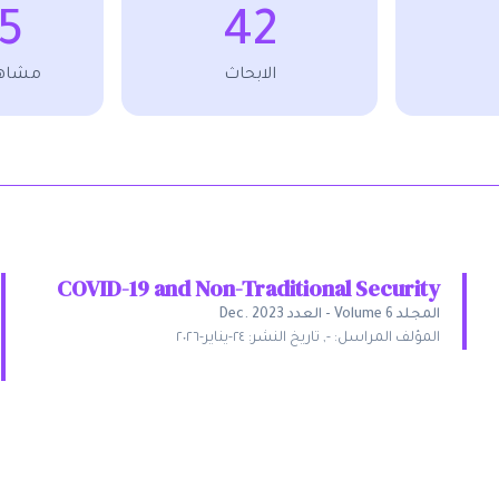
5
42
الابحاث
مشاهد
COVID-19 and Non-Traditional Security
المجلد
Volume 6
-
العدد
Dec. 2023
المؤلف المراسل:
-
,
تاريخ النشر:
٢٤-يناير-٢٠٢٦